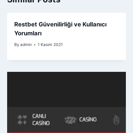
Restbet Güvenilirliği ve Kullanıcı
Yorumları
By
admin
1 Kasım 2021