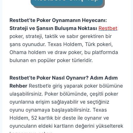
Restbet’te Poker Oynamanın Heyecanı:
Strateji ve Şansın Buluşma Noktası
Restbet
poker, strateji, taktik ve sabır gerektiren bir
şans oyunudur. Texas Holdem, Türk pokeri,
Ohama holdem ve draw poker, bu platformda
bulunan en popüler poker türleridir.
Restbet’te Poker Nasıl Oynanır? Adım Adım
Rehber
Restbet’e giriş yaparak poker bölümüne
ulaşabilirsiniz. Poker bölümünde, çeşitli poker
oyunlarına erişim sağlayabilir ve seçtiğiniz
oyunu oynamaya başlayabilirsiniz. Texas
Holdem, 52 kartlık bir deste ile oynanır ve
oyuncuların eldeki kartların değerini yükselterek