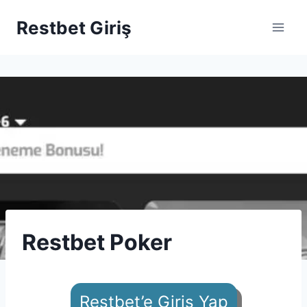
Skip
Restbet Giriş
to
content
Restbet Poker
Restbet’e Giriş Yap