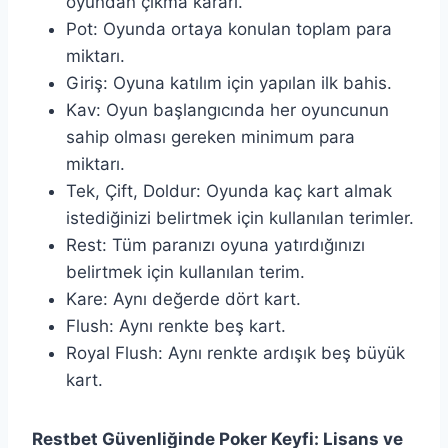
oyundan çıkma kararı.
Pot: Oyunda ortaya konulan toplam para
miktarı.
Giriş: Oyuna katılım için yapılan ilk bahis.
Kav: Oyun başlangıcında her oyuncunun
sahip olması gereken minimum para
miktarı.
Tek, Çift, Doldur: Oyunda kaç kart almak
istediğinizi belirtmek için kullanılan terimler.
Rest: Tüm paranızı oyuna yatırdığınızı
belirtmek için kullanılan terim.
Kare: Aynı değerde dört kart.
Flush: Aynı renkte beş kart.
Royal Flush: Aynı renkte ardışık beş büyük
kart.
Restbet Güvenliğinde Poker Keyfi: Lisans ve