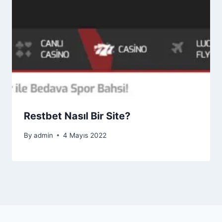
Restbet Nasıl Bir Site?
By
admin
4 Mayıs 2022