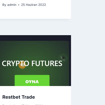
By
admin
25 Haziran 2022
Restbet Trade