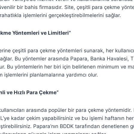
venilir bir bahis firmasıdır. Site, çeşitli para çekme yönte
n rahatlıkla işlemlerini gerçekleştirebilmelerini sağlar.
kme Yöntemleri ve Limitleri”
rine çeşitli para çekme yöntemleri sunarak, her kullanıcı
ağlar. Bu yöntemler arasında Papara, Banka Havalesi, T
ur. Bu yöntemlerin her biri için belirlenen minimum ve m
im işlemlerini planlamalarına yardımcı olur.
nli ve Hızlı Para Çekme”
ullanıcıları arasında popüler bir para çekme yöntemidir.
’ye kadar çekim yapabilirsiniz ve bu işlemi haftanın he
tirebilirsiniz. Papara’nın BDDK tarafından denetlenen g