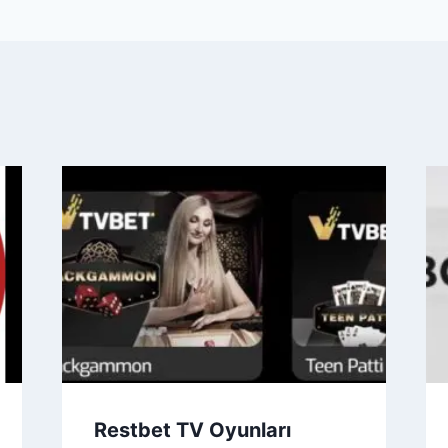
Restbet TV Oyunları