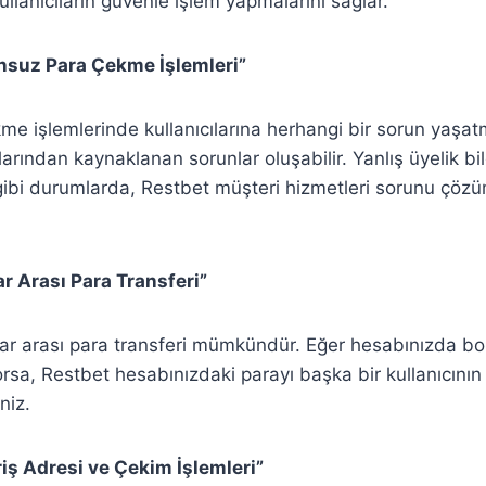
llanıcıların güvenle işlem yapmalarını sağlar.
nsuz Para Çekme İşlemleri”
me işlemlerinde kullanıcılarına herhangi bir sorun yaşa
alarından kaynaklanan sorunlar oluşabilir. Yanlış üyelik bil
 gibi durumlarda, Restbet müşteri hizmetleri sorunu çöz
r Arası Para Transferi”
ar arası para transferi mümkündür. Eğer hesabınızda bo
sa, Restbet hesabınızdaki parayı başka bir kullanıcını
niz.
riş Adresi ve Çekim İşlemleri”