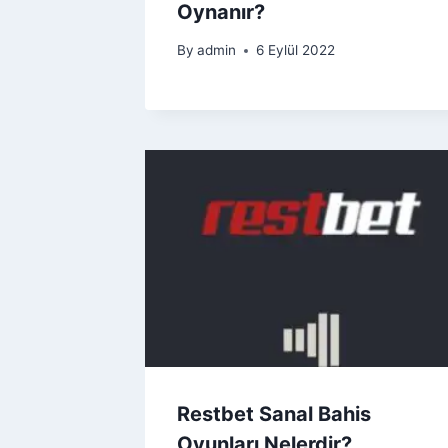
Oynanır?
By
admin
6 Eylül 2022
Restbet Sanal Bahis
Oyunları Nelerdir?