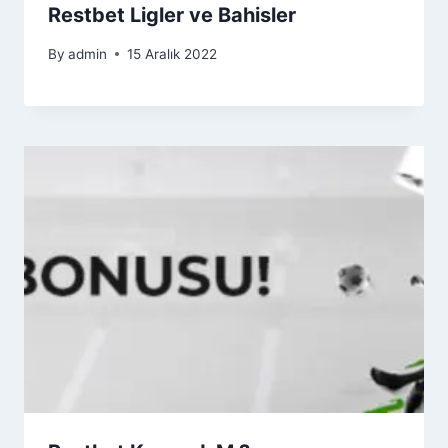
Restbet Ligler ve Bahisler
By
admin
15 Aralık 2022