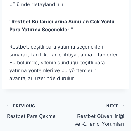
bölümde detaylandırılır.
“Restbet Kullanıcılarına Sunulan Çok Yönlü
Para Yatırma Seçenekleri”
Restbet, çeşitli para yatırma seçenekleri
sunarak, farklı kullanıcı ihtiyaçlarına hitap eder.
Bu bölümde, sitenin sunduğu çeşitli para
yatırma yöntemleri ve bu yöntemlerin
avantajları üzerinde durulur.
Yazı
PREVIOUS
NEXT
Restbet Para Çekme
Restbet Güvenilirliği
gezinmesi
ve Kullanıcı Yorumları