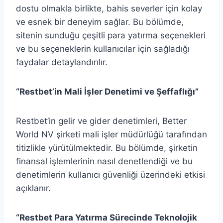
dostu olmakla birlikte, bahis severler için kolay
ve esnek bir deneyim sağlar. Bu bölümde,
sitenin sunduğu çeşitli para yatırma seçenekleri
ve bu seçeneklerin kullanıcılar için sağladığı
faydalar detaylandırılır.
“Restbet’in Mali İşler Denetimi ve Şeffaflığı”
Restbet’in gelir ve gider denetimleri, Better
World NV şirketi mali işler müdürlüğü tarafından
titizlikle yürütülmektedir. Bu bölümde, şirketin
finansal işlemlerinin nasıl denetlendiği ve bu
denetimlerin kullanıcı güvenliği üzerindeki etkisi
açıklanır.
“Restbet Para Yatırma Sürecinde Teknolojik