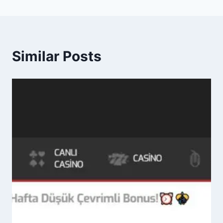
Similar Posts