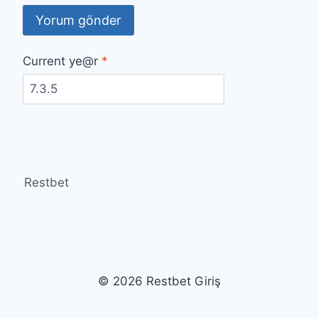
Current ye@r
*
Restbet
© 2026 Restbet Giriş