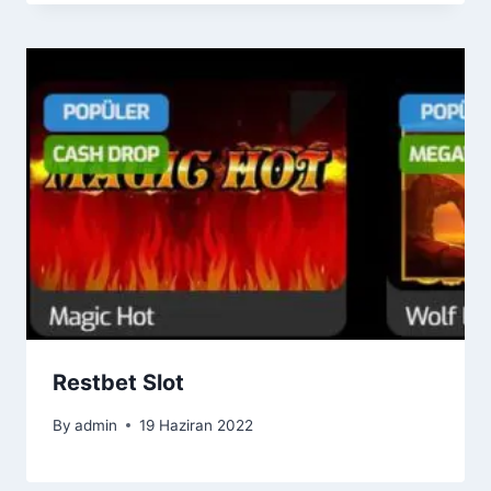
Restbet Slot
By
admin
19 Haziran 2022