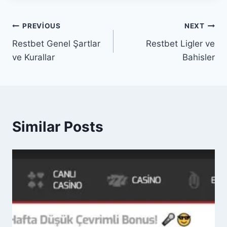
Yazı
PREVIOUS
NEXT
Restbet Genel Şartlar
Restbet Ligler ve
gezinmesi
ve Kurallar
Bahisler
Similar Posts