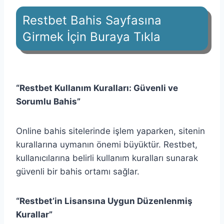
Restbet Bahis Sayfasına
Girmek İçin Buraya Tıkla
“Restbet Kullanım Kuralları: Güvenli ve
Sorumlu Bahis”
Online bahis sitelerinde işlem yaparken, sitenin
kurallarına uymanın önemi büyüktür. Restbet,
kullanıcılarına belirli kullanım kuralları sunarak
güvenli bir bahis ortamı sağlar.
“Restbet’in Lisansına Uygun Düzenlenmiş
Kurallar”