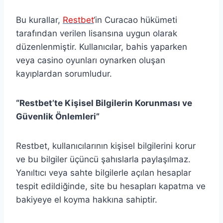
Bu kurallar,
Restbet
‘in Curacao hükümeti
tarafından verilen lisansına uygun olarak
düzenlenmiştir. Kullanıcılar, bahis yaparken
veya casino oyunları oynarken oluşan
kayıplardan sorumludur.
“Restbet’te Kişisel Bilgilerin Korunması ve
Güvenlik Önlemleri”
Restbet, kullanıcılarının kişisel bilgilerini korur
ve bu bilgiler üçüncü şahıslarla paylaşılmaz.
Yanıltıcı veya sahte bilgilerle açılan hesaplar
tespit edildiğinde, site bu hesapları kapatma ve
bakiyeye el koyma hakkına sahiptir.