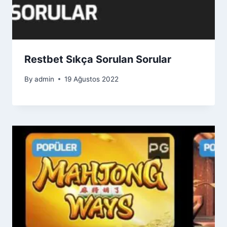
Restbet Sıkça Sorulan Sorular
By
admin
19 Ağustos 2022