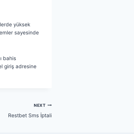
slerde yüksek
şlemler sayesinde
ı bahis
l giriş adresine
NEXT
Restbet Sms İptali