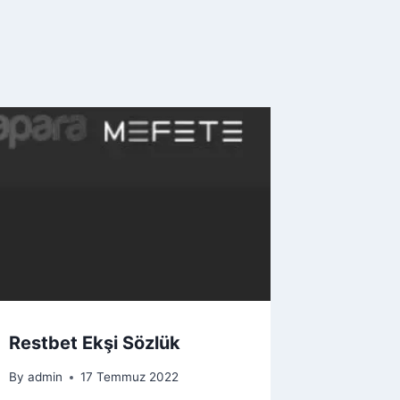
Restbet Ekşi Sözlük
By
admin
17 Temmuz 2022