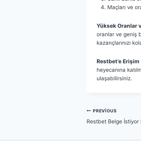
Maçları ve ora
Yüksek Oranlar 
oranlar ve geniş b
kazançlarınızı kol
Restbet’e Erişim
heyecanına katılm
ulaşabilirsiniz.
Yazı
PREVIOUS
Restbet Belge İstiyor
gezinmesi