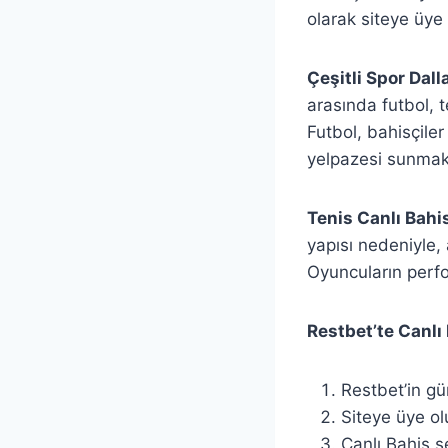
olarak siteye üye
Çeşitli Spor Dal
arasında futbol, t
Futbol, bahisçiler
yelpazesi sunmak
Tenis Canlı Bahi
yapısı nedeniyle, 
Oyuncuların perfor
Restbet’te Canlı
Restbet’in gün
Siteye üye ol
Canlı Bahis s