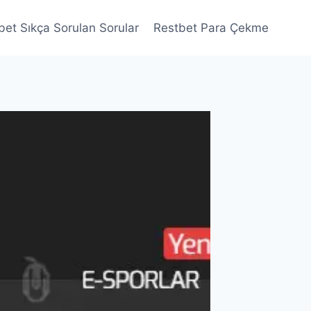
bet Sıkça Sorulan Sorular
Restbet Para Çekme