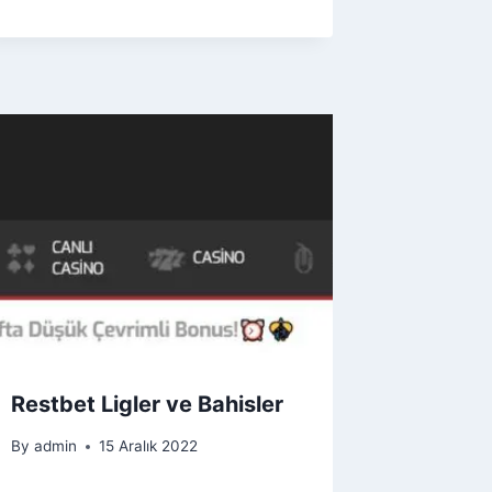
Restbet Ligler ve Bahisler
By
admin
15 Aralık 2022