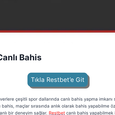
Canlı Bahis
Tıkla Restbet’e Git
verlere çeşitli spor dallarında canlı bahis yapma imkanı 
 bahis, maçlar sırasında anlık olarak bahis yapabilme öze
anlı bir deneyim sağlar.
Restbet
canlı bahis yapabilmek i