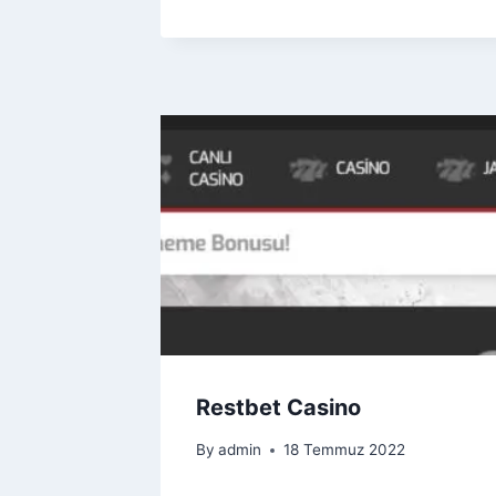
Restbet Casino
By
admin
18 Temmuz 2022