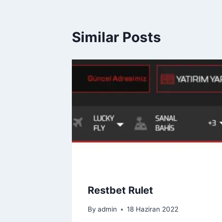
Similar Posts
Restbet Rulet
By
admin
18 Haziran 2022